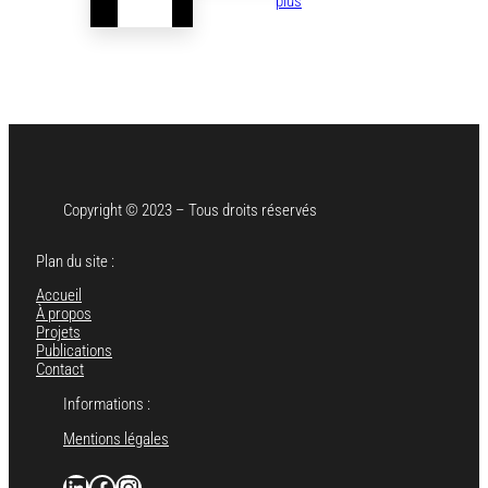
plus
Fareneït
Michelin
Guide
2026
Copyright © 2023 – Tous droits réservés
Plan du site :
Accueil
À propos
Projets
Publications
Contact
Informations :
Mentions légales
LinkedIn
facebook.com/signatureevents.fr
instagram.com/agence_signatureevents