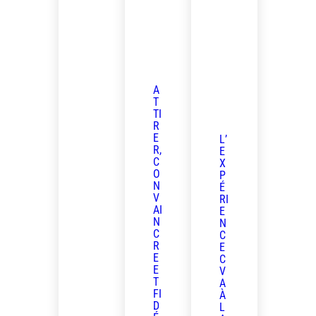
A
T
TI
R
E
L’
R,
E
C
X
O
P
N
É
V
RI
AI
E
N
N
C
C
R
E
E
C
E
V
T
A
FI
À
D
L