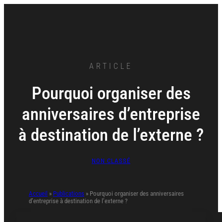
Aller
au
contenu
ARTICLE
Pourquoi organiser des
anniversaires d’entreprise
à destination de l’externe ?
NON CLASSÉ
Accueil
»
Publications
»
Pourquoi organiser des anniversaires
d’entreprise à destination de l’externe ?