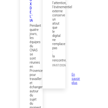
l’attention,
X
l’événementiel
D
externe
E
conserve
L’
un
IA
atout
Pendant
que
quatre
le
jours,
digital
les
ne
équipes
remplace
du
pas
CNAS
:
se
la
sont
rencontre.
réunies
09/07/2026
en
Provence
En
pour
savoir
travailler
:
plus
et
Attirer,
échanger
convaincre
autour
et
du
fidéliser
sujet
:
du
le
moment,