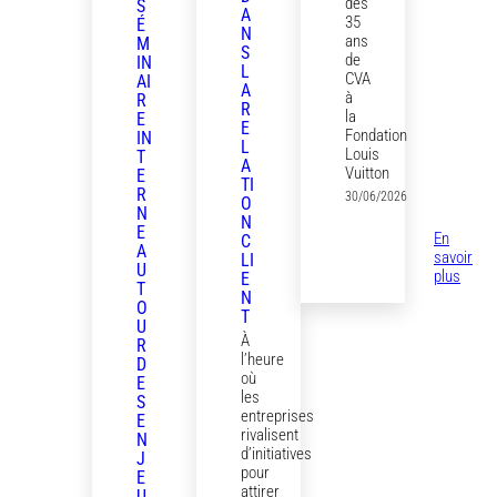
des
S
A
35
É
N
ans
M
S
de
IN
L
CVA
AI
A
à
R
R
la
E
E
Fondation
IN
L
Louis
T
A
Vuitton
E
TI
R
30/06/2026
O
N
N
E
En
C
A
savoir
LI
U
:
plus
E
T
L’exp
N
O
CVA
T
U
à
À
R
la
l’heure
D
Fonda
où
E
Louis
les
S
Vuitt
entreprises
E
rivalisent
N
d’initiatives
J
pour
E
attirer
U