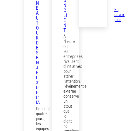
O
N
N
E
En
C
A
savoir
LI
U
:
plus
E
T
L’exp
N
O
CVA
T
U
à
À
R
la
l’heure
D
Fonda
où
E
Louis
les
S
Vuitt
entreprises
E
rivalisent
N
d’initiatives
J
pour
E
attirer
U
l’attention,
X
l’événementiel
D
externe
E
conserve
L’
un
IA
atout
Pendant
que
quatre
le
jours,
digital
les
ne
équipes