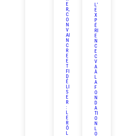
E
L’
R,
E
C
X
O
P
N
É
V
RI
AI
E
N
N
C
C
R
E
E
C
E
V
T
A
FI
À
D
L
É
A
LI
F
S
O
E
N
R
D
:
A
L
TI
E
O
R
N
Ô
L
L
O