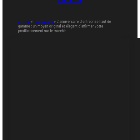
NON CLASSÉ
Accueil
»
Publications
»
L’anniversaire d’entreprise haut de
gamme : un moyen original et élégant d’affirmer votre
positionnement sur le marché