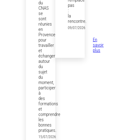
remplace
du
pas
CNAS
:
se
la
sont
rencontre.
réunies
09/07/2026
en
Provence
En
pour
savoir
travailler
:
plus
et
Attirer,
échanger
convaincre
autour
et
du
fidéliser
sujet
:
du
le
moment,
rôle
participer
de
à
l’événementiel
des
dans
formations
la
et
relation
comprendre
client
les
bonnes
pratiques.
15/07/2026