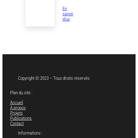
En
savoir
:
plus
Organisation
d’un
séminaire
interne
autour
des
enjeux
de
l’IA
Copyright © 2023 – Tous droits réservés
Plan du site :
Accueil
À propos
Projets
Publications
Contact
Informations :