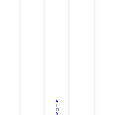
A
T
TI
R