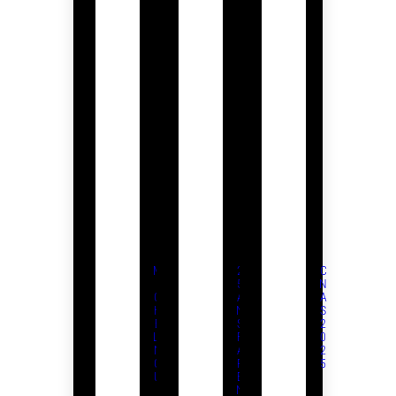
M
2
C
I
5
N
C
A
A
H
N
S
E
S
2
LI
F
0
N
A
2
G
R
5
U
E
I
N