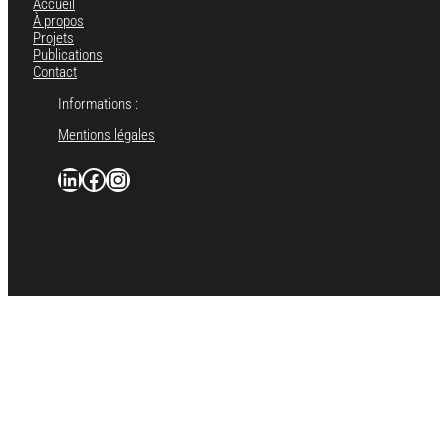
Accueil
À propos
Projets
Publications
Contact
Informations :
Mentions légales
LinkedIn
facebook.com/signatureevents.fr
instagram.com/agence_signatureevents